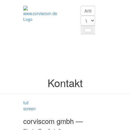
Toggle
navigation
Kontakt
full
screen
corviscom gmbh —